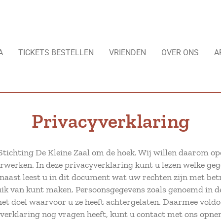
Skip
to
content
A
TICKETS BESTELLEN
VRIENDEN
OVER ONS
A
Privacyverklaring
Stichting De Kleine Zaal om de hoek. Wij willen daarom op
werken. In deze privacyverklaring kunt u lezen welke ge
aast leest u in dit document wat uw rechten zijn met bet
uik van kunt maken. Persoonsgegevens zoals genoemd in de
het doel waarvoor u ze heeft achtergelaten. Daarmee vold
cyverklaring nog vragen heeft, kunt u contact met ons opn